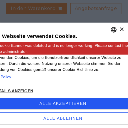
Angebotsanfrage
In den Warenkorb
×
 Webseite verwendet Cookies.
ookie Banner was deleted and is no longer working. Please contact the
ENGLISH
e administrator.
ITALIAN
wenden Cookies, um die Benutzerfreundlichkeit unserer Website zu
ern. Durch die weitere Nutzung unserer Webseite stimmen Sie der
GERMAN
ung von Cookies gemäß unserer Cookie-Richtlinie zu.
Adresse: Via Carmagnola, 48, 12030 Caramagna
 Policy
Piemonte CN
Email:
info@giinox.com
TAILS ANZEIGEN
Tel
+39 0172.89168
- Fax +39 0172.89724
ALLE AKZEPTIEREN
©2020 Ginox –
Privacy Policy
ALLE ABLEHNEN
–
Sitemap
– P.I 02809380047
Website erstellt von
etinet.it