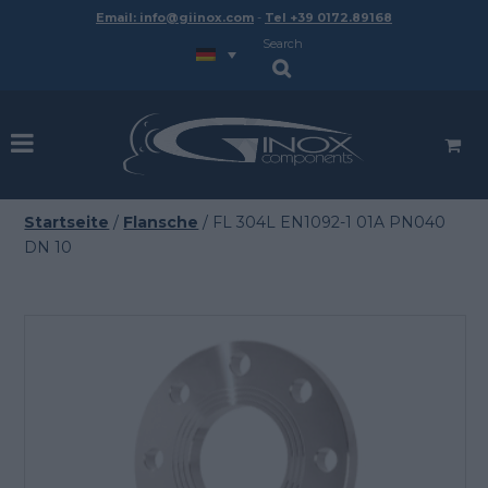
Email: info@giinox.com
-
Tel +39 0172.89168
Search
Startseite
/
Flansche
/ FL 304L EN1092-1 01A PN040
DN 10