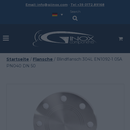
Email: info@giinox.com
-
Tel +39 0172.89168
Search
Startseite
/
Flansche
/ Blindflansch 304L EN1092-1 05A
PN040 DN 50