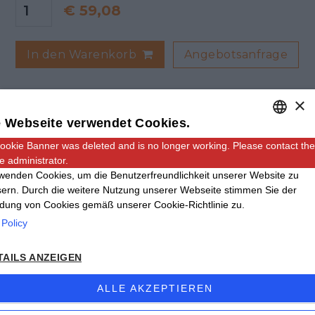
€
59,08
Angebotsanfrage
In den Warenkorb
×
 Webseite verwendet Cookies.
ookie Banner was deleted and is no longer working. Please contact the
ENGLISH
e administrator.
ITALIAN
wenden Cookies, um die Benutzerfreundlichkeit unserer Website zu
ern. Durch die weitere Nutzung unserer Webseite stimmen Sie der
GERMAN
ung von Cookies gemäß unserer Cookie-Richtlinie zu.
Adresse: Via Carmagnola, 48, 12030 Caramagna
 Policy
Piemonte CN
Email:
info@giinox.com
TAILS ANZEIGEN
Tel
+39 0172.89168
- Fax +39 0172.89724
ALLE AKZEPTIEREN