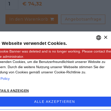
€
74,32
Angebotsanfrage
In den Warenkorb
×
 Webseite verwendet Cookies.
ookie Banner was deleted and is no longer working. Please contact the
ENGLISH
e administrator.
ITALIAN
wenden Cookies, um die Benutzerfreundlichkeit unserer Website zu
ern. Durch die weitere Nutzung unserer Webseite stimmen Sie der
GERMAN
ung von Cookies gemäß unserer Cookie-Richtlinie zu.
Adresse: Via Carmagnola, 48, 12030 Caramagna
 Policy
Piemonte CN
Email:
info@giinox.com
TAILS ANZEIGEN
Tel
+39 0172.89168
- Fax +39 0172.89724
ALLE AKZEPTIEREN