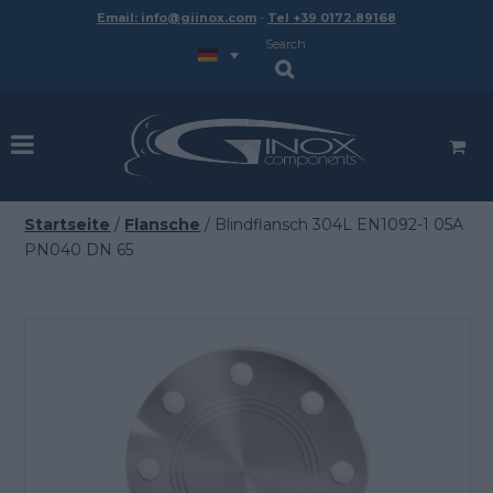
Email: info@giinox.com
-
Tel +39 0172.89168
Search
Startseite
/
Flansche
/ Blindflansch 304L EN1092-1 05A
PN040 DN 65