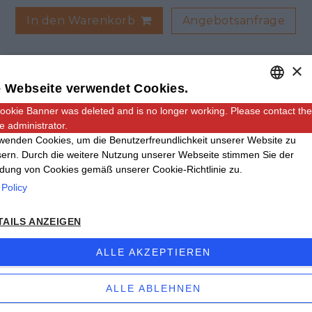
Angebotsanfrage
In den Warenkorb
×
 Webseite verwendet Cookies.
ookie Banner was deleted and is no longer working. Please contact the
ENGLISH
e administrator.
ITALIAN
wenden Cookies, um die Benutzerfreundlichkeit unserer Website zu
ern. Durch die weitere Nutzung unserer Webseite stimmen Sie der
GERMAN
ung von Cookies gemäß unserer Cookie-Richtlinie zu.
Adresse: Via Carmagnola, 48, 12030 Caramagna
 Policy
Piemonte CN
Email:
info@giinox.com
TAILS ANZEIGEN
Tel
+39 0172.89168
- Fax +39 0172.89724
ALLE AKZEPTIEREN
©2020 Ginox –
Privacy Policy
ALLE ABLEHNEN
–
Sitemap
– P.I 02809380047
Website erstellt von
etinet.it