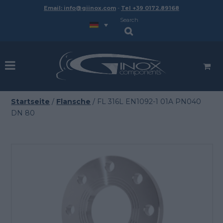
Email: info@giinox.com
-
Tel +39 0172.89168
Search
Startseite
/
Flansche
/ FL 316L EN1092-1 01A PN040
DN 80