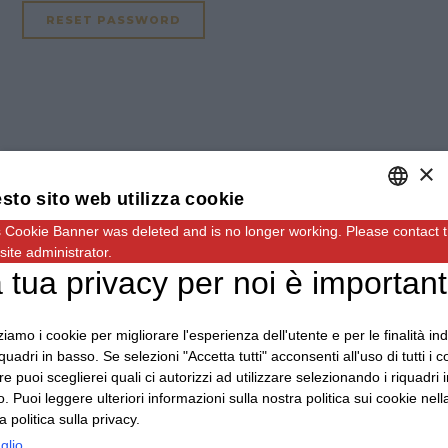
×
sto sito web utilizza cookie
 Cookie Banner was deleted and is no longer working. Please contact 
ENGLISH
ite administrator.
ITALIAN
 tua privacy per noi è importan
GERMAN
zziamo i cookie per migliorare l'esperienza dell'utente e per le finalità in
iquadri in basso. Se selezioni "Accetta tutti" acconsenti all'uso di tutti i c
e puoi sceglierei quali ci autorizzi ad utilizzare selezionando i riquadri i
. Puoi leggere ulteriori informazioni sulla nostra politica sui cookie nell
a politica sulla privacy.
Indirizzo: Via Carmagnola, 48, 12030 Caramagna
glio