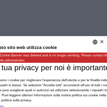
×
to sito web utilizza cookie
 Cookie Banner was deleted and is no longer working. Please contact t
ENGLISH
te administrator.
ITALIAN
 tua privacy per noi è important
GERMAN
ziamo i cookie per migliorare l'esperienza dell'utente e per le finalità ind
quadri in basso. Se selezioni "Accetta tutti" acconsenti all'uso di tutti i co
 puoi sceglierei quali ci autorizzi ad utilizzare selezionando i riquadri in
 Puoi leggere ulteriori informazioni sulla nostra politica sui cookie nella
 politica sulla privacy.
Indirizzo: Via Carmagnola, 48, 12030 Caramagna
lio