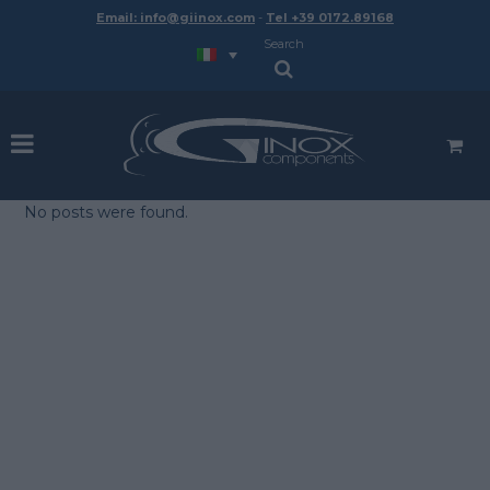
Email: info@giinox.com
-
Tel +39 0172.89168
Search
No posts were found.