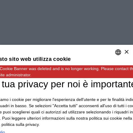
×
to sito web utilizza cookie
 Cookie Banner was deleted and is no longer working. Please contact t
ENGLISH
te administrator.
ITALIAN
 tua privacy per noi è important
GERMAN
ziamo i cookie per migliorare l'esperienza dell'utente e per le finalità ind
quadri in basso. Se selezioni "Accetta tutti" acconsenti all'uso di tutti i co
 puoi sceglierei quali ci autorizzi ad utilizzare selezionando i riquadri in
 Puoi leggere ulteriori informazioni sulla nostra politica sui cookie nella
 politica sulla privacy.
Indirizzo: Via Carmagnola, 48, 12030 Caramagna
lio